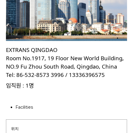
EXTRANS QINGDAO
Room No.1917, 19 Floor New World Building,
NO.9 Fu Zhou South Road, Qingdao, China
Tel: 86-532-8573 3996 / 13336396575
: 1
임직원
명
Facilities
위치