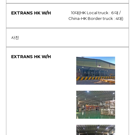
10대(HK Local truck : 6 대 /
China-HK Border truck : 4대)
사진