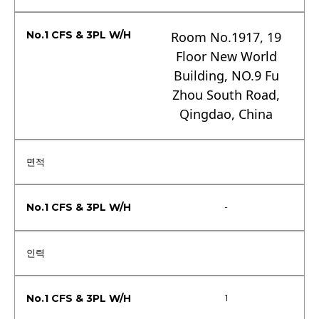
Room No.1917, 19
Floor New World
Building, NO.9 Fu
Zhou South Road,
Qingdao, China
면적
-
인력
1