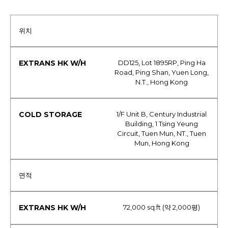
위치
DD125, Lot 1895RP, Ping Ha
Road, Ping Shan, Yuen Long,
N.T., Hong Kong
1/F Unit B, Century Industrial
Building, 1 Tsing Yeung
Circuit, Tuen Mun, NT., Tuen
Mun, Hong Kong
면적
72,000 sq.ft (약 2,000평)