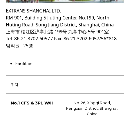
EXTRANS SHANGHAI LTD.
RM 901, Building 5 Jiuting Center, No.199, North
Huting Road, Song Jiang District, Shanghai, China
上海市 松江区沪亭北路 199号 九亭中心 5号 901室
Tel: 86-21-3702-6057 / Fax: 86-21-3702-6057/56*818
임직원 : 25명
Facilities
위치
No. 26, Xingqi Road,
Fengxian District, Shanghai,
China