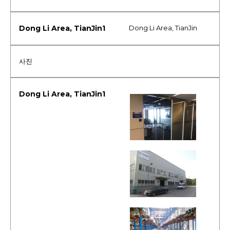
Dong Li Area, TianJin
사진