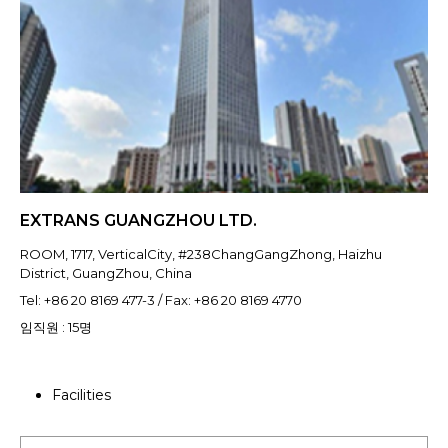
EXTRANS GUANGZHOU LTD.
ROOM, 1717, VerticalCity, #238ChangGangZhong, Haizhu
District, GuangZhou, China
Tel: +86 20 8169 477-3 / Fax: +86 20 8169 4770
임직원 : 15명
Facilities