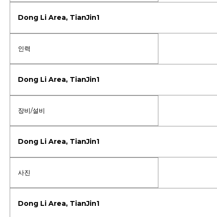
인력
장비/설비
사진