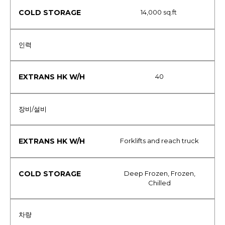
14,000 sq.ft
인력
40
장비/설비
Forklifts and reach truck
Deep Frozen, Frozen,
Chilled
차량