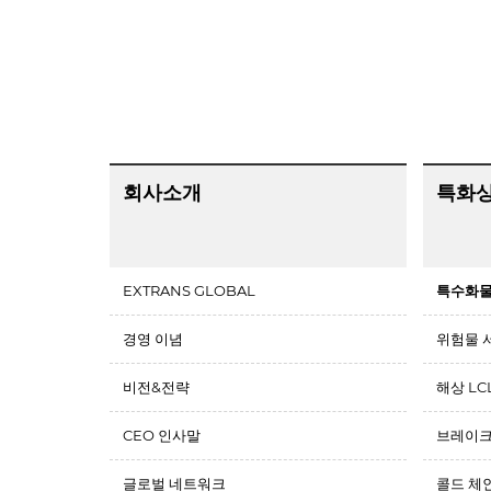
회사소개
특화
EXTRANS GLOBAL
특수화물
경영 이념
위험물 서
비전&전략
해상 LC
CEO 인사말
브레이크
글로벌 네트워크
콜드 체